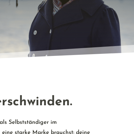
erschwinden.
en bleiben.
ls Selbstständiger im
h eine starke Marke brauchst: deine