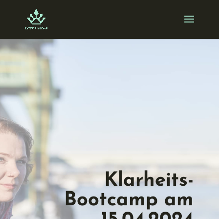
Skip
to
content
Klarheits-
Bootcamp am